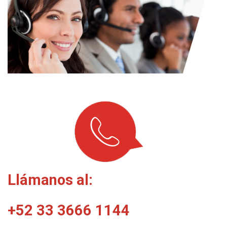
Llámanos al:
+52 33
3666
1144